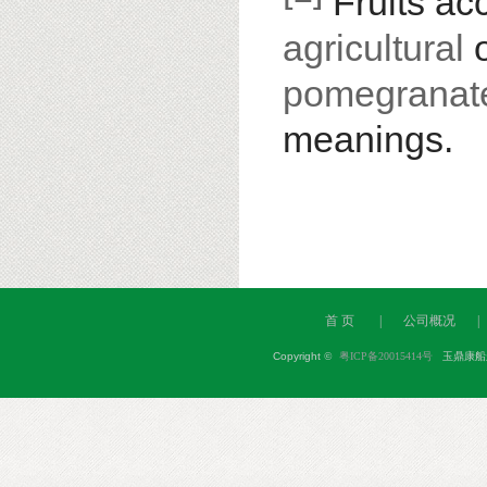
Fruits acc
agricultural
o
pomegranat
meanings.
首 页
|
公司概况
|
Copyright
©
粤ICP备20015414号
玉鼎康船