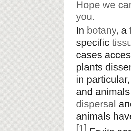
Hope we can 
you.
In
botany
, a
specific
tiss
cases access
plants diss
in particula
and animals
dispersal
an
animals have
[1]