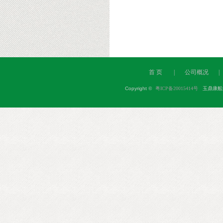
首 页
|
公司概况
|
Copyright
©
粤ICP备20015414号
玉鼎康船