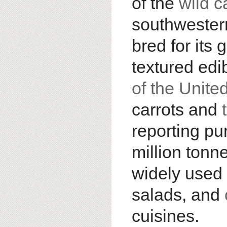
of the
wild c
southwestern
bred for its
textured edi
of the Unite
carrots and
reporting pu
million tonn
widely used 
salads, and
cuisines.