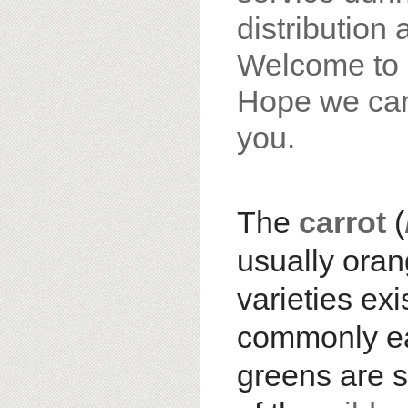
distribution 
Welcome to 
Hope we can 
you.
The
carrot
(
usually oran
varieties exi
commonly eat
greens are s