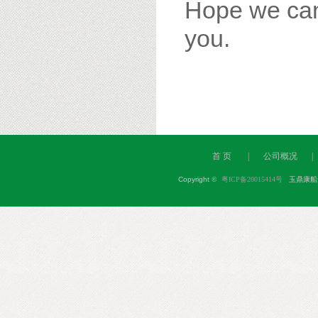
Hope we can 
you.
首 页
|
公司概况
|
Copyright
©
粤ICP备20015414号
玉鼎康船