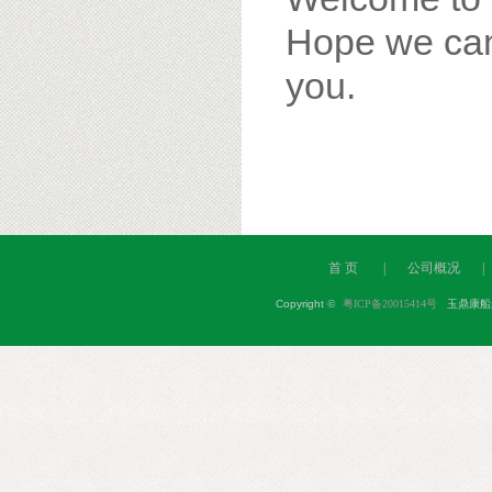
Hope we can 
you.
首 页
|
公司概况
|
Copyright
©
粤ICP备20015414号
玉鼎康船