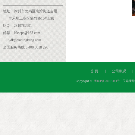
______
___________________________
地址：深圳市龙岗区南湾街道吉厦
早禾坑工业区简竹路16号E栋
Q Q ：2319787991
邮箱：lskscps@163.com
ydk@yudingkang.com
全国服务热线：400 0818 296
首 页
|
公司概况
|
Copyright
©
粤ICP备20015414号
玉鼎康船