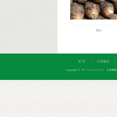
Taro
首 页
|
公司概况
|
Copyright
©
粤ICP备20015414号
玉鼎康船